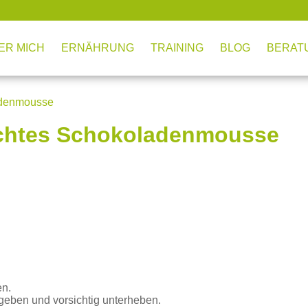
ER MICH
ERNÄHRUNG
TRAINING
BLOG
BERAT
adenmousse
eichtes Schokoladenmousse
en.
eben und vorsichtig unterheben.